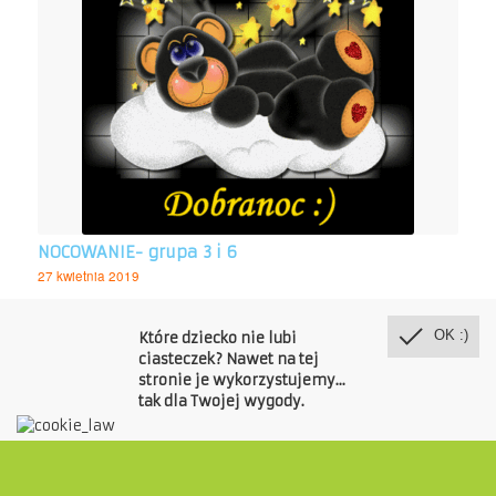
NOCOWANIE- grupa 3 i 6
27 kwietnia 2019
NOCOWANIE w przedszkolu dla starszaków 10.-11.05.19 grupa
3 17.-18.05.19.…
OK :)
Które dziecko nie lubi
ciasteczek? Nawet na tej
stronie je wykorzystujemy...
tak dla Twojej wygody.