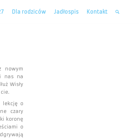
27
Dla rodziców
Jadłospis
Kontakt
 z nowym
li nas na
łuż Wisły
cie.
 lekcję o
lne czary
eki koronę
eściami o
odgrywają