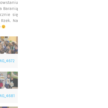
owstaniu
a Baranią
cznie się
 Rzek. Na
e
MG_4672
MG_4681