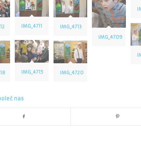
I
IMG_4711
12
IMG_4713
IMG_4709
I
IMG_4715
18
IMG_4720
poleć nas