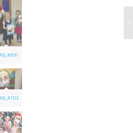
Sz
MG_4691
MG_4702