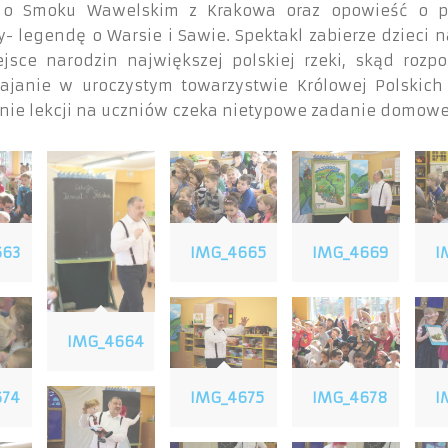
 o Smoku Wawelskim z Krakowa oraz opowieść o p
- legendę o Warsie i Sawie. Spektakl zabierze dzieci n
ejsce narodzin największej polskiej rzeki, skąd rozpo
ajanie w uroczystym towarzystwie Królowej Polskich
nie lekcji na uczniów czeka nietypowe zadanie domow
663
IMG_4665
IMG_4669
I
IMG_4664
674
IMG_4675
IMG_4678
I