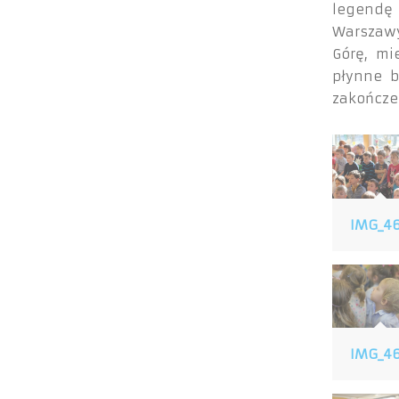
legendę
Warszawy
Górę, mi
płynne b
zakończe
IMG_4
IMG_4