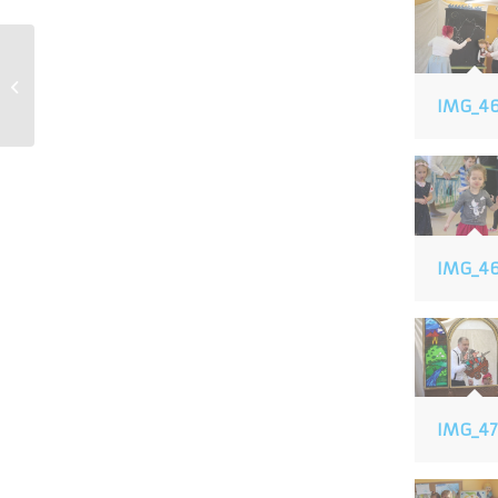
PIERWSZY DZIEŃ
WIOSNY
IMG_4
IMG_4
IMG_4