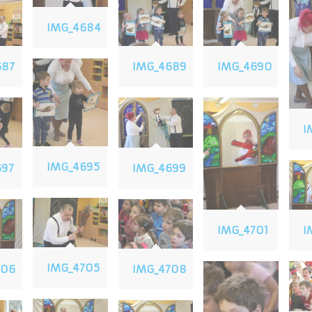
IMG_4684
687
IMG_4689
IMG_4690
I
IMG_4695
697
IMG_4699
IMG_4701
I
IMG_4705
706
IMG_4708