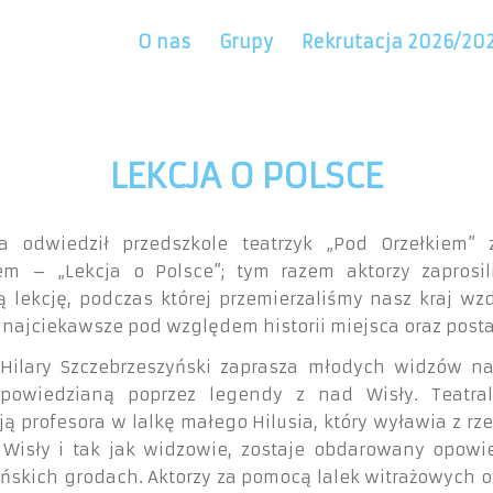
O nas
Grupy
Rekrutacja 2026/20
LEKCJA O POLSCE
a odwiedził przedszkole teatrzyk „Pod Orzełkiem”
em – „Lekcja o Polsce”; tym razem aktorzy zaprosi
ą lekcję, podczas której przemierzaliśmy nasz kraj wzd
 najciekawsze pod względem historii miejsca oraz posta
 Hilary Szczebrzeszyński zaprasza młodych widzów na
powiedzianą poprzez legendy z nad Wisły. Teatra
ą profesora w lalkę małego Hilusia, który wyławia z rz
 Wisły i tak jak widzowie, zostaje obdarowany opowi
ńskich grodach. Aktorzy za pomocą lalek witrażowych 