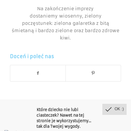
Na zakończenie imprezy
dostaniemy wiosenny, zielony
poczęstunek: zielona galaretka z bitą
śmietaną i bardzo zielone oraz bardzo zdrowe
kiwi.
Doceń i poleć nas
OK :)
Które dziecko nie lubi
ciasteczek? Nawet na tej
stronie je wykorzystujemy...
Copyright © Publiczne Przedszkole Misia Colargola 2018
tak dla Twojej wygody.
O nas
Grupy
Edukacja
Jadłospis
Dla rodziców
Kontakt