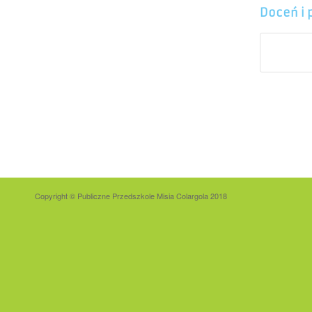
Doceń i 
Copyright © Publiczne Przedszkole Misia Colargola 2018