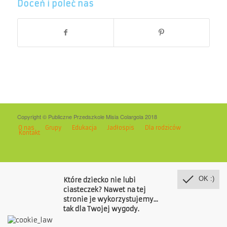
Doceń i poleć nas
Copyright © Publiczne Przedszkole Misia Colargola 2018
O nas
Grupy
Edukacja
Jadłospis
Dla rodziców
Kontakt
OK :)
Które dziecko nie lubi
ciasteczek? Nawet na tej
stronie je wykorzystujemy...
tak dla Twojej wygody.