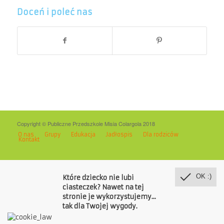
Doceń i poleć nas
Copyright © Publiczne Przedszkole Misia Colargola 2018
O nas
Grupy
Edukacja
Jadłospis
Dla rodziców
Kontakt
OK :)
Które dziecko nie lubi
ciasteczek? Nawet na tej
stronie je wykorzystujemy...
tak dla Twojej wygody.