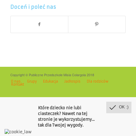
Doceń i poleć nas
Copyright © Publiczne Przedszkole Misia Colargola 2018
O nas
Grupy
Edukacja
Jadłospis
Dla rodziców
Kontakt
OK :)
Które dziecko nie lubi
ciasteczek? Nawet na tej
stronie je wykorzystujemy...
tak dla Twojej wygody.