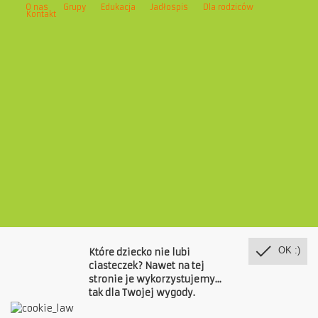
O nas
Grupy
Edukacja
Jadłospis
Dla rodziców
Kontakt
OK :)
Które dziecko nie lubi
ciasteczek? Nawet na tej
stronie je wykorzystujemy...
tak dla Twojej wygody.