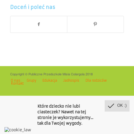
Doceń i poleć nas
Copyright © Publiczne Przedszkole Misia Colargola 2018
O nas
Grupy
Edukacja
Jadłospis
Dla rodziców
Kontakt
OK :)
Które dziecko nie lubi
ciasteczek? Nawet na tej
stronie je wykorzystujemy...
tak dla Twojej wygody.