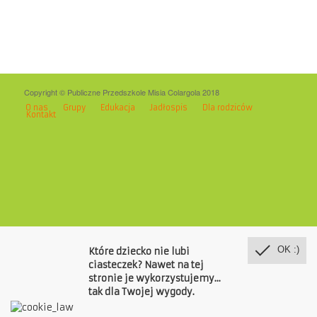
Copyright © Publiczne Przedszkole Misia Colargola 2018
O nas
Grupy
Edukacja
Jadłospis
Dla rodziców
Kontakt
OK :)
Które dziecko nie lubi
ciasteczek? Nawet na tej
stronie je wykorzystujemy...
tak dla Twojej wygody.