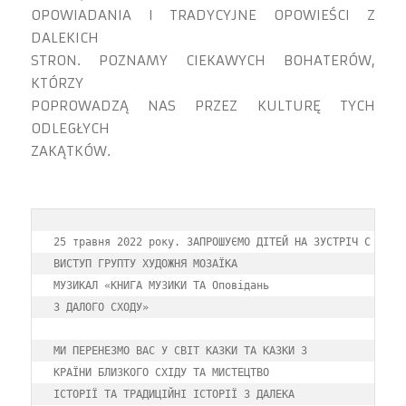
OPOWIADANIA I TRADYCYJNE OPOWIEŚCI Z
DALEKICH
STRON. POZNAMY CIEKAWYCH BOHATERÓW,
KTÓRZY
POPROWADZĄ NAS PRZEZ KULTURĘ TYCH
ODLEGŁYCH
ZAKĄTKÓW.
25 травня 2022 року. ЗАПРОШУЄМО ДІТЕЙ НА ЗУСТРІЧ С

ВИСТУП ГРУПТУ ХУДОЖНЯ МОЗАЇКА

МУЗИКАЛ «КНИГА МУЗИКИ ТА Оповідань

З ДАЛОГО СХОДУ»

МИ ПЕРЕНЕЗМО ВАС У СВІТ КАЗКИ ТА КАЗКИ З

КРАЇНИ БЛИЗКОГО СХІДУ ТА МИСТЕЦТВО

ІСТОРІЇ ТА ТРАДИЦІЙНІ ІСТОРІЇ З ДАЛЕКА
