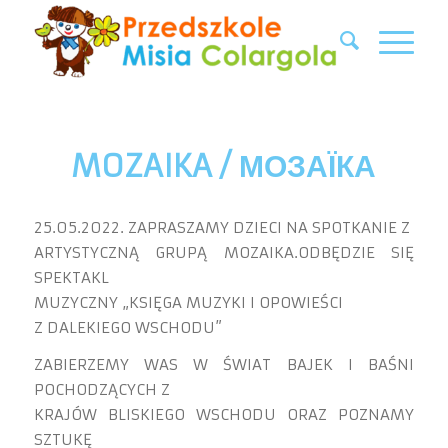
MOZAIKA / МОЗАЇКА
25.05.2022. ZAPRASZAMY DZIECI NA SPOTKANIE Z
ARTYSTYCZNĄ GRUPĄ MOZAIKA.ODBĘDZIE SIĘ
SPEKTAKL
MUZYCZNY „KSIĘGA MUZYKI I OPOWIEŚCI
Z DALEKIEGO WSCHODU”
ZABIERZEMY WAS W ŚWIAT BAJEK I BAŚNI
POCHODZĄCYCH Z
KRAJÓW BLISKIEGO WSCHODU ORAZ POZNAMY
SZTUKĘ