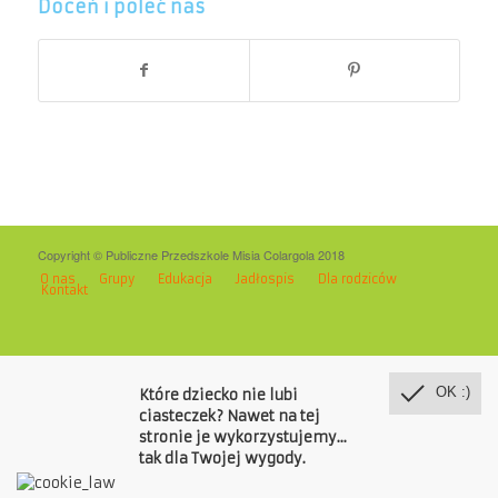
Doceń i poleć nas
Copyright © Publiczne Przedszkole Misia Colargola 2018
O nas
Grupy
Edukacja
Jadłospis
Dla rodziców
Kontakt
OK :)
Które dziecko nie lubi
ciasteczek? Nawet na tej
stronie je wykorzystujemy...
tak dla Twojej wygody.