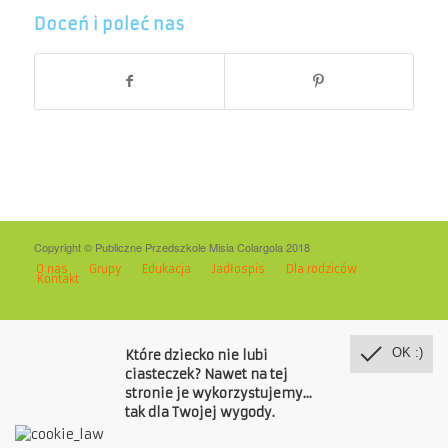
Doceń i poleć nas
Copyright © Publiczne Przedszkole Misia Colargola 2018
O nas
Grupy
Edukacja
Jadłospis
Dla rodziców
Kontakt
OK :)
Które dziecko nie lubi
ciasteczek? Nawet na tej
stronie je wykorzystujemy...
tak dla Twojej wygody.