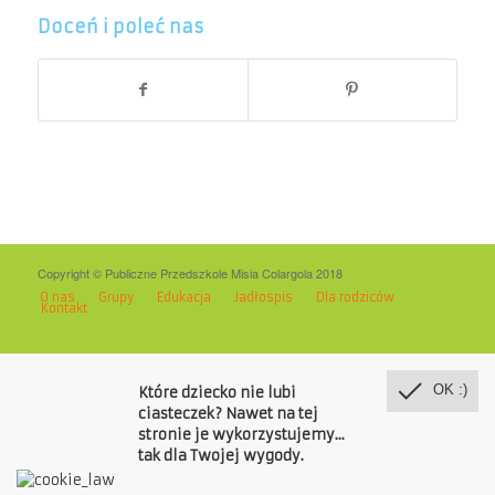
Doceń i poleć nas
Copyright © Publiczne Przedszkole Misia Colargola 2018
O nas
Grupy
Edukacja
Jadłospis
Dla rodziców
Kontakt
OK :)
Które dziecko nie lubi
ciasteczek? Nawet na tej
stronie je wykorzystujemy...
tak dla Twojej wygody.