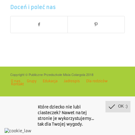
Doceń i poleć nas
Copyright © Publiczne Przedszkole Misia Colargola 2018
O nas
Grupy
Edukacja
Jadłospis
Dla rodziców
Kontakt
OK :)
Które dziecko nie lubi
ciasteczek? Nawet na tej
stronie je wykorzystujemy...
tak dla Twojej wygody.