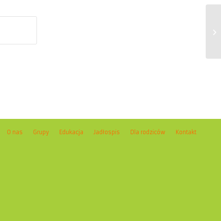
W
O nas
Grupy
Edukacja
Jadłospis
Dla rodziców
Kontakt