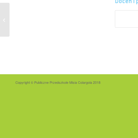
Doceń i 
Copyright © Publiczne Przedszkole Misia Colargola 2018