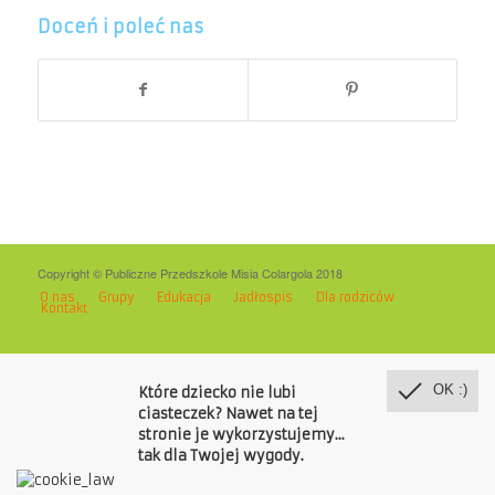
Doceń i poleć nas
Copyright © Publiczne Przedszkole Misia Colargola 2018
O nas
Grupy
Edukacja
Jadłospis
Dla rodziców
Kontakt
OK :)
Które dziecko nie lubi
ciasteczek? Nawet na tej
stronie je wykorzystujemy...
tak dla Twojej wygody.