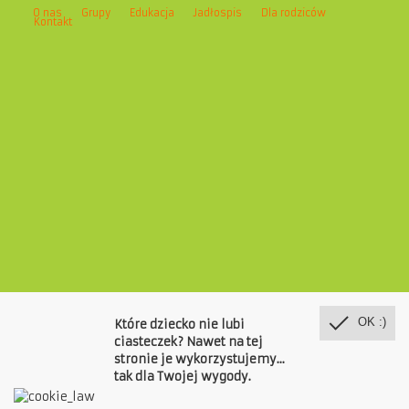
O nas
Grupy
Edukacja
Jadłospis
Dla rodziców
Kontakt
OK :)
Które dziecko nie lubi
ciasteczek? Nawet na tej
stronie je wykorzystujemy...
tak dla Twojej wygody.