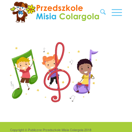
Copyright © Publiczne Przedszkole Misia Colargola 2018