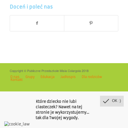
Doceń i poleć nas
Copyright © Publiczne Przedszkole Misia Colargola 2018
O nas
Grupy
Edukacja
Jadłospis
Dla rodziców
Kontakt
OK :)
Które dziecko nie lubi
ciasteczek? Nawet na tej
stronie je wykorzystujemy...
tak dla Twojej wygody.