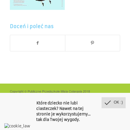
Doceń i poleć nas
Copyright © Publiczne Przedszkole Misia Colargola 2018
O nas
Grupy
Edukacja
Jadłospis
Dla rodziców
Kontakt
OK :)
Które dziecko nie lubi
ciasteczek? Nawet na tej
stronie je wykorzystujemy...
tak dla Twojej wygody.