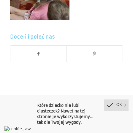
Doceń i poleć nas
Copyright © Publiczne Przedszkole Misia Colargola 2018
OK :)
Które dziecko nie lubi
O nas
Grupy
Edukacja
Jadłospis
Dla rodziców
ciasteczek? Nawet na tej
Kontakt
stronie je wykorzystujemy...
tak dla Twojej wygody.