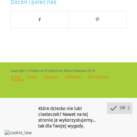
Doceń i poleć nas
Copyright © Publiczne Przedszkole Misia Colargola 2018
O nas
Grupy
Edukacja
Jadłospis
Dla rodziców
Kontakt
OK :)
Które dziecko nie lubi
ciasteczek? Nawet na tej
stronie je wykorzystujemy...
tak dla Twojej wygody.